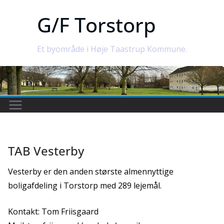
Skip
G/F Torstorp
to
content
Et byområde i Høje Taastrup Kommune.
TAB Vesterby
Vesterby er den anden største almennyttige
boligafdeling i Torstorp med 289 lejemål.
Kontakt: Tom Friisgaard