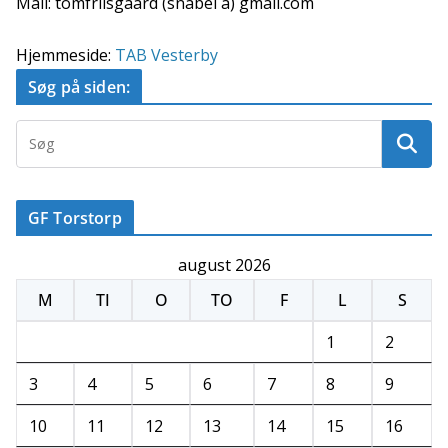
Mail: tomfriisgaard (snabel a) gmail.com
Hjemmeside:
TAB Vesterby
Søg på siden:
GF Torstorp
august 2026
M
TI
O
TO
F
L
S
1
2
3
4
5
6
7
8
9
10
11
12
13
14
15
16