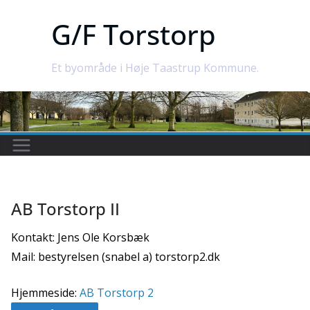
Skip
G/F Torstorp
to
content
Et byområde i Høje Taastrup Kommune.
AB Torstorp II
Kontakt: Jens Ole Korsbæk
Mail: bestyrelsen (snabel a) torstorp2.dk
Hjemmeside:
AB Torstorp 2