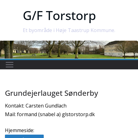
Skip
G/F Torstorp
to
content
Et byområde i Høje Taastrup Kommune.
Grundejerlauget Sønderby
Kontakt: Carsten Gundlach
Mail: formand (snabel a) glstorstorp.dk
Hjemmeside: